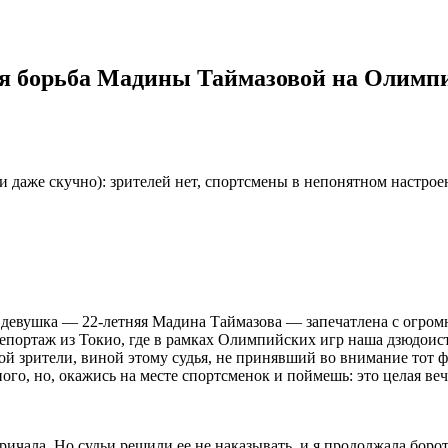
ая борьба Мадины Таймазовой на Олимпиа
 даже скучно): зрителей нет, спортсмены в непонятном настроен
ая девушка — 22-летняя Мадина Таймазова — запечатлена с огро
портаж из Токио, где в рамках Олимпийских игр наша дзюдоистка
бой зрители, виной этому судья, не принявший во внимание тот 
ого, но, окажись на месте спортсменок и поймешь: это целая веч
ичала. Но судьи решили ее не наказывать, и я продолжала бороть