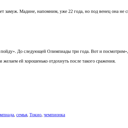
дет замуж. Мадине, напомним, уже 22 года, но под венец она не
е пойду». До следующей Олимпиады три года. Вот и посмотрим»
 желаем ей хорошенько отдохнуть после такого сражения.
мпиада
,
семья
,
Токио
,
чемпионка