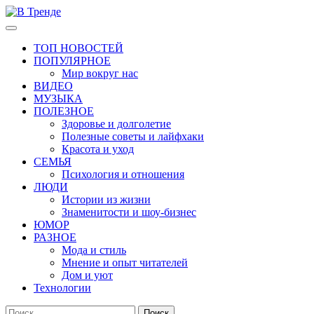
Перейти
к
Основное
В Тренде
Самые свежие новости интернета
содержимому
меню
ТОП НОВОСТЕЙ
ПОПУЛЯРНОЕ
Мир вокруг нас
ВИДЕО
МУЗЫКА
ПОЛЕЗНОЕ
Здоровье и долголетие
Полезные советы и лайфхаки
Красота и уход
СЕМЬЯ
Психология и отношения
ЛЮДИ
Истории из жизни
Знаменитости и шоу-бизнес
ЮМОР
РАЗНОЕ
Мода и стиль
Мнение и опыт читателей
Дом и уют
Технологии
Найти: