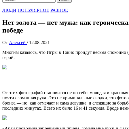
ЛЮДИ
ПОПУЛЯРНОЕ
РАЗНОЕ
Нет золота — нет мужа: как героическ
победе
От
Алексей
/
12.08.2021
Многим казалось, что Игры в Токио пройдут весьма спокойно (и
герой.
От этих фотографий становится не по себе: молодая и красив
почти сломанная рука. Это не криминальные сводки, это фоторе
бронза — но, как отмечает и сама девушка, и следящие за борь
последних минутах. Всего их было 16 и 41 секунда. Вроде немн
«Араи проводила запрещенный прием, ломала мне руку, и я закр