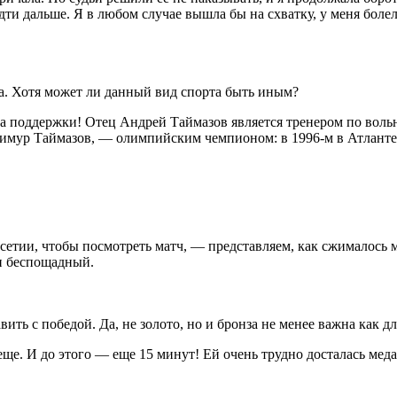
ти дальше. Я в любом случае вышла бы на схватку, у меня болели
ка. Хотя может ли данный вид спорта быть иным?
уппа поддержки! Отец Андрей Таймазов является тренером по во
имур Таймазов, — олимпийским чемпионом: в 1996-м в Атланте о
сетии, чтобы посмотреть матч, — представляем, как сжималось 
и беспощадный.
ить с победой. Да, не золото, но и бронза не менее важна как дл
ще. И до этого — еще 15 минут! Ей очень трудно досталась меда