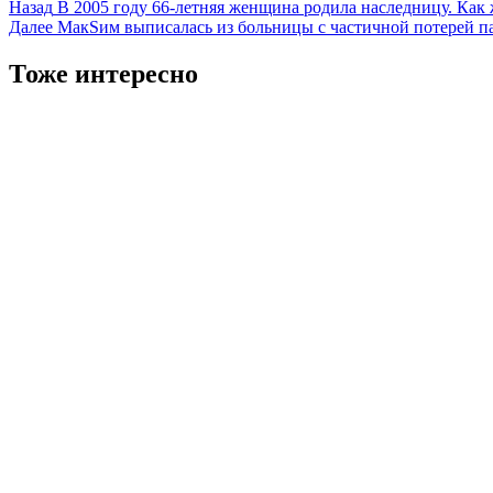
Навигация
Назад
В 2005 году 66-летняя женщина родила наследницу. Как 
Далее
МакSим выписалась из больницы с частичной потерей п
записи
Тоже интересно