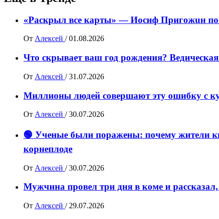
«Раскрыл все карты» — Иосиф Пpигожuн пож
От
Алексей
/
01.08.2026
Что скрывает ваш год рождения? Ведическая
От
Алексей
/
31.07.2026
Миллионы людей совершают эту ошибку с ку
От
Алексей
/
30.07.2026
🟢 Ученые были поражены: почему жители ки
корнеплоде
От
Алексей
/
30.07.2026
Мужчина провел три дня в коме и рассказал,
От
Алексей
/
29.07.2026