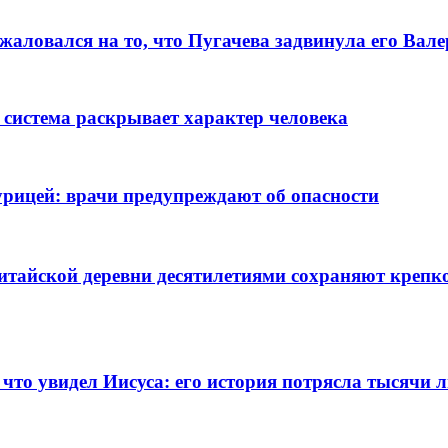
алoвался на то, что Пугачева задвинула его Вaл
 система раскрывает характер человека
рицей: врачи предупреждают об опасности
тайской деревни десятилетиями сохраняют крепко
 что увидел Иисуса: его история потрясла тысячи 