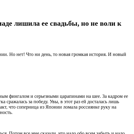
де лишила ее свадьбы, но не воли к
ии. Но нет! Что ни день, то новая громкая история. И новый
мным фингалом и серьезными царапинами на шее. За кадром ее
 сражалась за победу. Увы, в этот раз ей досталась лишь
факт, что соперница из Японии ломала россиянке руку на
ность.
ся. Потом все мне сказали, что надо обо всем забыть и надо