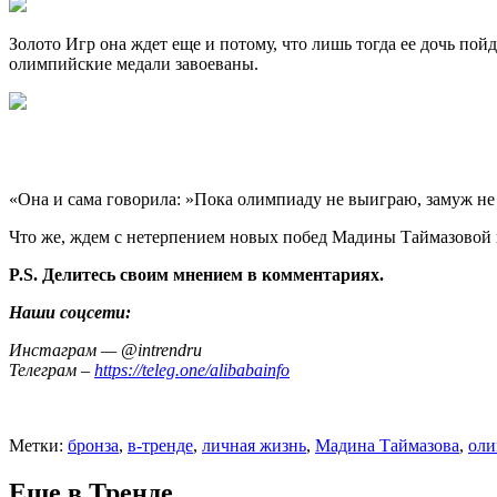
Золото Игр она ждет еще и потому, что лишь тогда ее дочь пой
олимпийские медали завоеваны.
«Она и сама говорила: »Пока олимпиаду не выиграю, замуж н
Что же, ждем с нетерпением новых побед Мадины Таймазовой и
P.S. Делитесь своим мнением в комментариях.
Наши соцсети:
Инстаграм — @intrendru
Телеграм –
https://teleg.one/alibabainfo
Метки:
бронза
,
в-тренде
,
личная жизнь
,
Мадина Таймазова
,
оли
Еще в Тренде