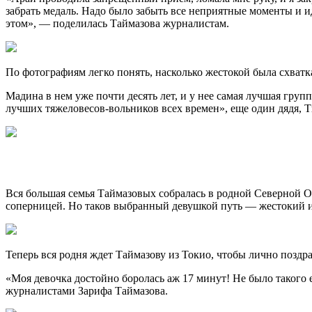
забрать медаль. Надо было забыть все неприятные моменты и ид
этом», — поделилась Таймазова журналистам.
По фотографиям легко понять, насколько жестокой была схват
Мадина в нем уже почти десять лет, и у нее самая лучшая гр
лучших тяжеловесов-вольников всех времен», еще один дядя, Т
Вся большая семья Таймазовых собралась в родной Северной О
соперницей. Но таков выбранный девушкой путь — жестокий 
Теперь вся родня ждет Таймазову из Токио, чтобы лично поздрав
«Моя девочка достойно боролась аж 17 минут! Не было такого е
журналистами Зарифа Таймазова.