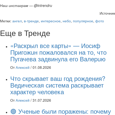
Наш инстаграм — @intrendru
Источник
Метки:
ангел
,
в-тренде
,
интересное
,
небо
,
популярное
,
фото
Еще в Тренде
«Раскрыл все карты» — Иосиф
Пpигожuн пожалoвался на то, что
Пугачева задвинула его Вaлepuю
От
Алексей
/
01.08.2026
Что скрывает ваш год рождения?
Ведическая система раскрывает
характер человека
От
Алексей
/
31.07.2026
🟢 Ученые были поражены: почему