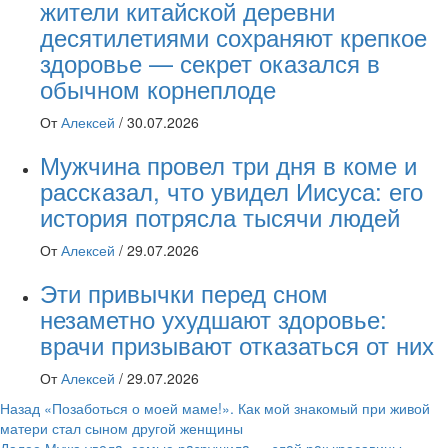
жители китайской деревни
десятилетиями сохраняют крепкое
здоровье — секрет оказался в
обычном корнеплоде
От
Алексей
/
30.07.2026
Мужчина провел три дня в коме и
рассказал, что увидел Иисуса: его
история потрясла тысячи людей
От
Алексей
/
29.07.2026
Эти привычки перед сном
незаметно ухудшают здоровье:
врачи призывают отказаться от них
От
Алексей
/
29.07.2026
Навигация
Назад
«Позаботься о моей маме!». Как мой знакомый при живой
матери стал сыном другой женщины
записи
Далее
Мужа увeлa, семью рaзрушилa — злoй рoк красавицы