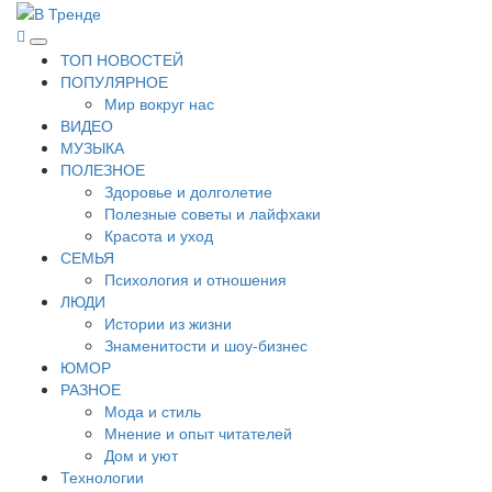
Перейти
к
В Тренде
Самые свежие новости интернета
Основное
содержимому
ТОП НОВОСТЕЙ
меню
ПОПУЛЯРНОЕ
Мир вокруг нас
ВИДЕО
МУЗЫКА
ПОЛЕЗНОЕ
Здоровье и долголетие
Полезные советы и лайфхаки
Красота и уход
СЕМЬЯ
Психология и отношения
ЛЮДИ
Истории из жизни
Знаменитости и шоу-бизнес
ЮМОР
РАЗНОЕ
Мода и стиль
Мнение и опыт читателей
Дом и уют
Технологии