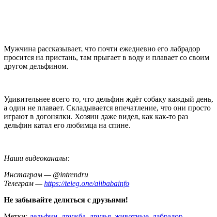
Мужчина рассказывает, что почти ежедневно его лабрадор
просится на пристань, там прыгает в воду и плавает со своим
другом дельфином.
Удивительнее всего то, что дельфин ждёт собаку каждый день,
а один не плавает. Складывается впечатление, что они просто
играют в догонялки. Хозяин даже видел, как как-то раз
дельфин катал его любимца на спине.
Наши видеоканалы:
Инстаграм — @intrendru
Телеграм —
https://teleg.one/alibabainfo
Не забывайте делиться с друзьями!
Метки:
дельфин
,
дружба
,
друзья
,
животные
,
лабрадор
,