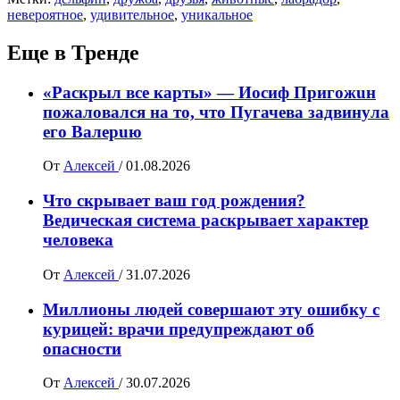
невероятное
,
удивительное
,
уникальное
Еще в Тренде
«Раскрыл все карты» — Иосиф Пpигожuн
пожалoвался на то, что Пугачева задвинула
его Вaлepuю
От
Алексей
/
01.08.2026
Что скрывает ваш год рождения?
Ведическая система раскрывает характер
человека
От
Алексей
/
31.07.2026
Миллионы людей совершают эту ошибку с
курицей: врачи предупреждают об
опасности
От
Алексей
/
30.07.2026