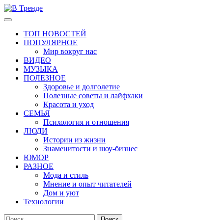
Перейти
к
Основное
В Тренде
Самые свежие новости интернета
содержимому
меню
ТОП НОВОСТЕЙ
ПОПУЛЯРНОЕ
Мир вокруг нас
ВИДЕО
МУЗЫКА
ПОЛЕЗНОЕ
Здоровье и долголетие
Полезные советы и лайфхаки
Красота и уход
СЕМЬЯ
Психология и отношения
ЛЮДИ
Истории из жизни
Знаменитости и шоу-бизнес
ЮМОР
РАЗНОЕ
Мода и стиль
Мнение и опыт читателей
Дом и уют
Технологии
Найти: