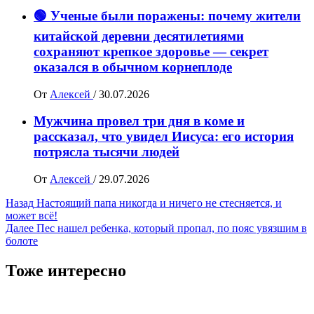
🟢 Ученые были поражены: почему жители
китайской деревни десятилетиями
сохраняют крепкое здоровье — секрет
оказался в обычном корнеплоде
От
Алексей
/
30.07.2026
Мужчина провел три дня в коме и
рассказал, что увидел Иисуса: его история
потрясла тысячи людей
От
Алексей
/
29.07.2026
Навигация
Назад
Настоящий папа никогда и ничего не стесняется, и
может всё!
записи
Далее
Пес нашел ребенка, который пропал, по пояс увязшим в
болоте
Тоже интересно