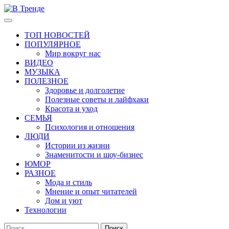
Перейти
к
Основное
В Тренде
Самые свежие новости интернета
содержимому
меню
ТОП НОВОСТЕЙ
ПОПУЛЯРНОЕ
Мир вокруг нас
ВИДЕО
МУЗЫКА
ПОЛЕЗНОЕ
Здоровье и долголетие
Полезные советы и лайфхаки
Красота и уход
СЕМЬЯ
Психология и отношения
ЛЮДИ
Истории из жизни
Знаменитости и шоу-бизнес
ЮМОР
РАЗНОЕ
Мода и стиль
Мнение и опыт читателей
Дом и уют
Технологии
Найти: