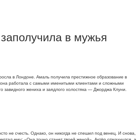
 заполучила в мужья
росла в Лондоне. Амаль получила престижное образование в
ь она работала с самыми именитыми клиентами и сложными
ого завидного жениха и заядлого холостяка — Джорджа Клуни.
то не счесть. Однако, он никогда не спешил под венец. И снова,
ептал ему: «Она точно станет твоей женой». Актёр отмахнулся, а