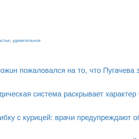
астье
,
удивительное
жuн пожалoвался на то, что Пугачева 
дическая система раскрывает характер
бку с курицей: врачи предупреждают о