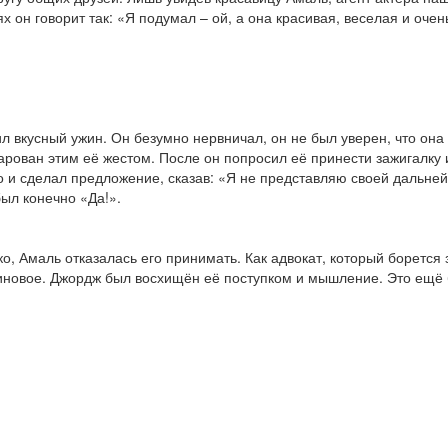
 он говорит так: «Я подумал – ой, а она красивая, веселая и очен
л вкусный ужин. Он безумно нервничал, он не был уверен, что она 
чарован этим её жестом. После он попросил её принести зажигалк
но и сделал предложение, сказав: «Я не представляю своей дальней
был конечно «Да!».
ко, Амаль отказалась его принимать. Как адвокат, который борется
иновое. Джордж был восхищён её поступком и мышление. Это ещё б