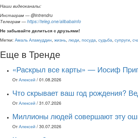
Наши видеоканалы:
Инстаграм — @intrendru
Телеграм —
https://teleg.one/alibabainfo
Не забывайте делиться с друзьями!
Метки:
Амаль Аламуддин
,
жизнь
,
люди
,
посуда
,
судьба
,
супруги
,
сч
Еще в Тренде
«Раскрыл все карты» — Иосиф Пpиго
От
Алексей
/
01.08.2026
Что скрывает ваш год рождения? Ве
От
Алексей
/
31.07.2026
Миллионы людей совершают эту оши
От
Алексей
/
30.07.2026