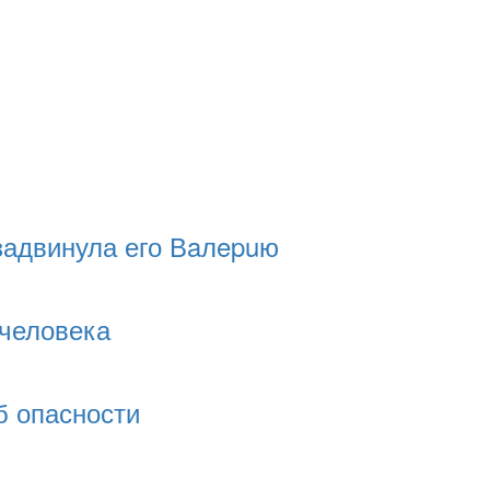
задвинула его Вaлepuю
 человека
б опасности