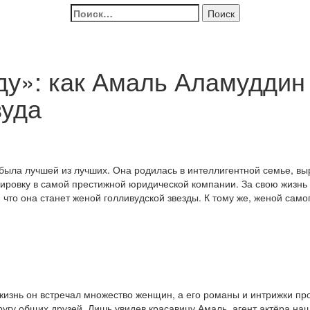
Найти:
ду»: как Амаль Аламуддин
вуда
ыла лучшей из лучших. Она родилась в интеллигентной семье, вы
жировку в самой престижной юридической компании. За свою жизн
 что она станет женой голливудской звезды. К тому же, женой сам
жизнь он встречал множество женщин, а его романы и интрижки прос
угу общих друзей. Лишь увидев красавицу Амаль, агент актёра наш