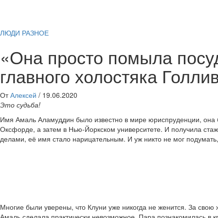
ЛЮДИ
РАЗНОЕ
«Она просто помыла посу
главного холостяка Голли
От
Алексей
/
19.06.2020
Это судьба!
Имя Амаль Аламуддин было известно в мире юриспруденции, она б
Оксфорде, а затем в Нью-Йоркском университете. И получила ста
делами, её имя стало нарицательным. И уж никто не мог подумать,
Многие были уверены, что Клуни уже никогда не женится. За свою 
Амаль сделала практически невозможное. Пара познакомилась в кр