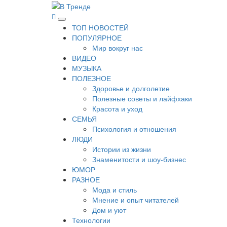
Перейти
к
В Тренде
Самые свежие новости интернета
Основное
содержимому
ТОП НОВОСТЕЙ
меню
ПОПУЛЯРНОЕ
Мир вокруг нас
ВИДЕО
МУЗЫКА
ПОЛЕЗНОЕ
Здоровье и долголетие
Полезные советы и лайфхаки
Красота и уход
СЕМЬЯ
Психология и отношения
ЛЮДИ
Истории из жизни
Знаменитости и шоу-бизнес
ЮМОР
РАЗНОЕ
Мода и стиль
Мнение и опыт читателей
Дом и уют
Технологии