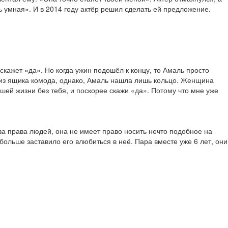
ь умная». И в 2014 году актёр решил сделать ей предложение.
скажет «да». Но когда ужин подошёл к концу, то Амаль просто
у из ящика комода, однако, Амаль нашла лишь кольцо. Женщина
шей жизни без тебя, и поскорее скажи «да». Потому что мне уже
 за права людей, она не имеет право носить нечто подобное на
ольше заставило его влюбиться в неё. Пара вместе уже 6 лет, они