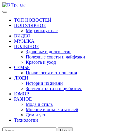
Перейти
к
Основное
В Тренде
Самые свежие новости интернета
содержимому
меню
ТОП НОВОСТЕЙ
ПОПУЛЯРНОЕ
Мир вокруг нас
ВИДЕО
МУЗЫКА
ПОЛЕЗНОЕ
Здоровье и долголетие
Полезные советы и лайфхаки
Красота и уход
СЕМЬЯ
Психология и отношения
ЛЮДИ
Истории из жизни
Знаменитости и шоу-бизнес
ЮМОР
РАЗНОЕ
Мода и стиль
Мнение и опыт читателей
Дом и уют
Технологии
Найти: