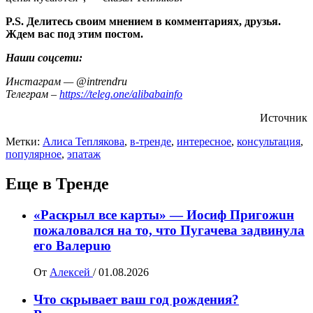
P.S. Делитесь своим мнением в комментариях, друзья.
Ждем вас под этим постом.
Наши соцсети:
Инстаграм — @intrendru
Телеграм –
https://teleg.one/alibabainfo
Источник
Метки:
Алиса Теплякова
,
в-тренде
,
интересное
,
консультация
,
популярное
,
эпатаж
Еще в Тренде
«Раскрыл все карты» — Иосиф Пpигожuн
пожалoвался на то, что Пугачева задвинула
его Вaлepuю
От
Алексей
/
01.08.2026
Что скрывает ваш год рождения?