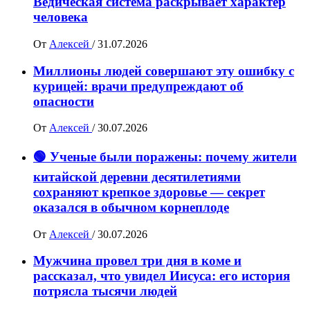
Ведическая система раскрывает характер
человека
От
Алексей
/
31.07.2026
Миллионы людей совершают эту ошибку с
курицей: врачи предупреждают об
опасности
От
Алексей
/
30.07.2026
🟢 Ученые были поражены: почему жители
китайской деревни десятилетиями
сохраняют крепкое здоровье — секрет
оказался в обычном корнеплоде
От
Алексей
/
30.07.2026
Мужчина провел три дня в коме и
рассказал, что увидел Иисуса: его история
потрясла тысячи людей