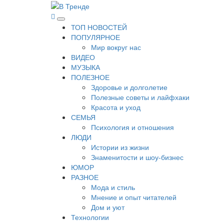
Перейти
к
В Тренде
Самые свежие новости интернета
Основное
содержимому
ТОП НОВОСТЕЙ
меню
ПОПУЛЯРНОЕ
Мир вокруг нас
ВИДЕО
МУЗЫКА
ПОЛЕЗНОЕ
Здоровье и долголетие
Полезные советы и лайфхаки
Красота и уход
СЕМЬЯ
Психология и отношения
ЛЮДИ
Истории из жизни
Знаменитости и шоу-бизнес
ЮМОР
РАЗНОЕ
Мода и стиль
Мнение и опыт читателей
Дом и уют
Технологии