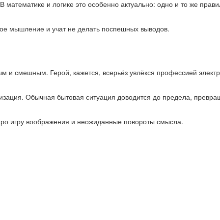
 В математике и логике это особенно актуально: одно и то же прав
кое мышление и учат не делать поспешных выводов.
и смешным. Герой, кажется, всерьёз увлёкся профессией электрик
зация. Обычная бытовая ситуация доводится до предела, превраща
про игру воображения и неожиданные повороты смысла.