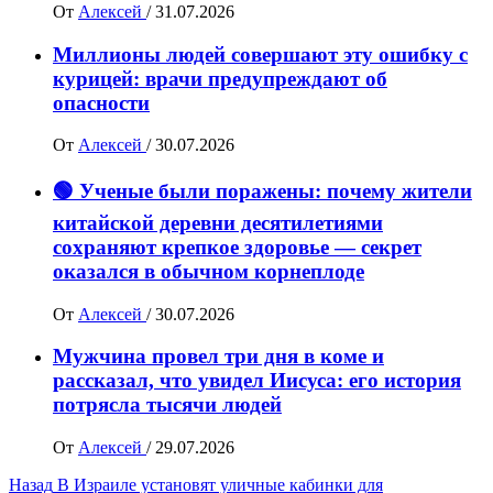
От
Алексей
/
31.07.2026
Миллионы людей совершают эту ошибку с
курицей: врачи предупреждают об
опасности
От
Алексей
/
30.07.2026
🟢 Ученые были поражены: почему жители
китайской деревни десятилетиями
сохраняют крепкое здоровье — секрет
оказался в обычном корнеплоде
От
Алексей
/
30.07.2026
Мужчина провел три дня в коме и
рассказал, что увидел Иисуса: его история
потрясла тысячи людей
От
Алексей
/
29.07.2026
Навигация
Назад
В Израиле установят уличные кабинки для