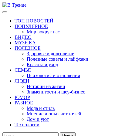
Перейти
к
Основное
В Тренде
Самые свежие новости интернета
содержимому
меню
ТОП НОВОСТЕЙ
ПОПУЛЯРНОЕ
Мир вокруг нас
ВИДЕО
МУЗЫКА
ПОЛЕЗНОЕ
Здоровье и долголетие
Полезные советы и лайфхаки
Красота и уход
СЕМЬЯ
Психология и отношения
ЛЮДИ
Истории из жизни
Знаменитости и шоу-бизнес
ЮМОР
РАЗНОЕ
Мода и стиль
Мнение и опыт читателей
Дом и уют
Технологии
Найти: