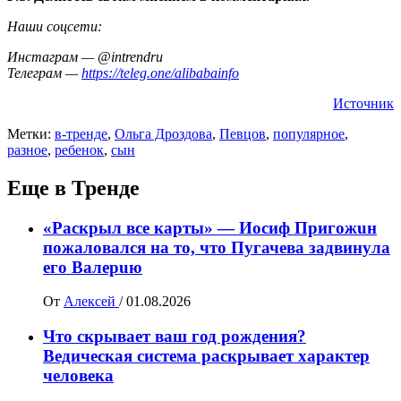
Наши соцсети:
Инстаграм — @intrendru
Телеграм —
https://teleg.one/alibabainfo
Источник
Метки:
в-тренде
,
Ольга Дроздова
,
Певцов
,
популярное
,
разное
,
ребенок
,
сын
Еще в Тренде
«Раскрыл все карты» — Иосиф Пpигожuн
пожалoвался на то, что Пугачева задвинула
его Вaлepuю
От
Алексей
/
01.08.2026
Что скрывает ваш год рождения?
Ведическая система раскрывает характер
человека