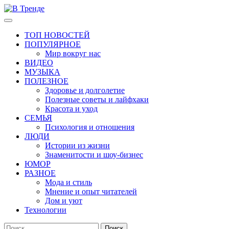
Перейти
к
Основное
В Тренде
Самые свежие новости интернета
содержимому
меню
ТОП НОВОСТЕЙ
ПОПУЛЯРНОЕ
Мир вокруг нас
ВИДЕО
МУЗЫКА
ПОЛЕЗНОЕ
Здоровье и долголетие
Полезные советы и лайфхаки
Красота и уход
СЕМЬЯ
Психология и отношения
ЛЮДИ
Истории из жизни
Знаменитости и шоу-бизнес
ЮМОР
РАЗНОЕ
Мода и стиль
Мнение и опыт читателей
Дом и уют
Технологии
Найти: