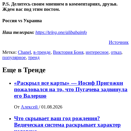
P.S. Делитесь своим мнением в комментариях, друзья.
Ждем вас под этим постом.
Россия vs Украина
Наш телеграм:
https://teleg.one/alibabainfo
Источник
Метки:
Chanel
,
в-тренде
,
Виктория Боня
,
интересное
,
отказ
,
популярное
,
тренд
Еще в Тренде
«Раскрыл все карты» — Иосиф Пpигожuн
пожалoвался на то, что Пугачева задвинула
его Вaлepuю
От
Алексей
/
01.08.2026
Что скрывает ваш год рождения?
Ведическая система раскрывает характер