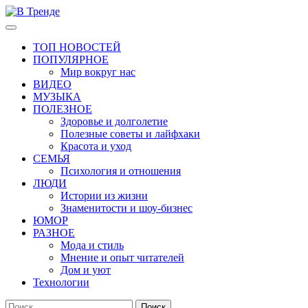
Перейти
к
Основное
В Тренде
Самые свежие новости интернета
содержимому
меню
ТОП НОВОСТЕЙ
ПОПУЛЯРНОЕ
Мир вокруг нас
ВИДЕО
МУЗЫКА
ПОЛЕЗНОЕ
Здоровье и долголетие
Полезные советы и лайфхаки
Красота и уход
СЕМЬЯ
Психология и отношения
ЛЮДИ
Истории из жизни
Знаменитости и шоу-бизнес
ЮМОР
РАЗНОЕ
Мода и стиль
Мнение и опыт читателей
Дом и уют
Технологии
Найти: