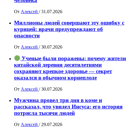
человека
От
Алексей
/
31.07.2026
Миллионы людей совершают эту ошибку с
курицей: врачи предупреждают об
опасности
От
Алексей
/
30.07.2026
Ученые были поражены: почему жители
китайской деревни десятилетиями
сохраняют крепкое здоровье — секрет
оказался в обычном корнеплоде
От
Алексей
/
30.07.2026
Мужчина провел три дня в коме и
рассказал, что увидел Иисуса: его история
потрясла тысячи людей
От
Алексей
/
29.07.2026