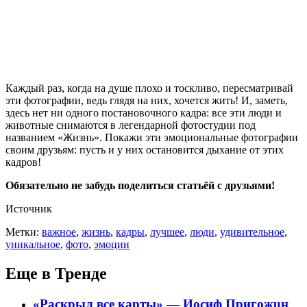
Каждый раз, когда на душе плохо и тоскливо, пересматривай
эти фотографии, ведь глядя на них, хочется жить! И, заметь,
здесь нет ни одного постановочного кадра: все эти люди и
животные снимаются в легендарной фотостудии под
названием «Жизнь». Покажи эти эмоциональные фотографии
своим друзьям: пусть и у них остановится дыхание от этих
кадров!
Обязательно не забудь поделиться статьёй с друзьями!
Источник
Метки:
важное
,
жизнь
,
кадры
,
лучшее
,
люди
,
удивительное
,
уникальное
,
фото
,
эмоции
Еще в Тренде
«Раскрыл все карты» — Иосиф Пpигожuн