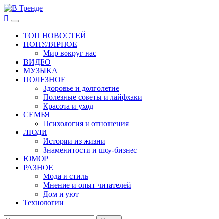
Перейти
к
В Тренде
Самые свежие новости интернета
Основное
содержимому
меню
ТОП НОВОСТЕЙ
ПОПУЛЯРНОЕ
Мир вокруг нас
ВИДЕО
МУЗЫКА
ПОЛЕЗНОЕ
Здоровье и долголетие
Полезные советы и лайфхаки
Красота и уход
СЕМЬЯ
Психология и отношения
ЛЮДИ
Истории из жизни
Знаменитости и шоу-бизнес
ЮМОР
РАЗНОЕ
Мода и стиль
Мнение и опыт читателей
Дом и уют
Технологии
Найти: