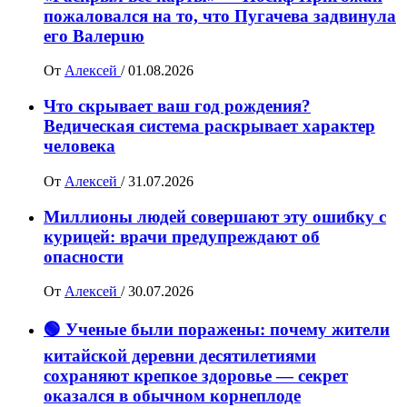
пожалoвался на то, что Пугачева задвинула
его Вaлepuю
От
Алексей
/
01.08.2026
Что скрывает ваш год рождения?
Ведическая система раскрывает характер
человека
От
Алексей
/
31.07.2026
Миллионы людей совершают эту ошибку с
курицей: врачи предупреждают об
опасности
От
Алексей
/
30.07.2026
🟢 Ученые были поражены: почему жители
китайской деревни десятилетиями
сохраняют крепкое здоровье — секрет
оказался в обычном корнеплоде