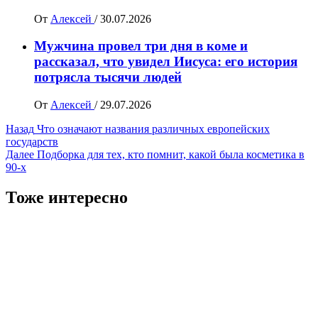
От
Алексей
/
30.07.2026
Мужчина провел три дня в коме и
рассказал, что увидел Иисуса: его история
потрясла тысячи людей
От
Алексей
/
29.07.2026
Навигация
Назад
Что означают названия различных европейских
государств
записи
Далее
Подборка для тех, кто помнит, какой была косметика в
90-х
Тоже интересно