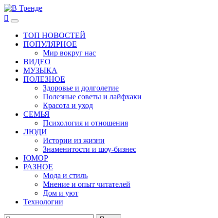
Перейти
к
В Тренде
Самые свежие новости интернета
Основное
содержимому
меню
ТОП НОВОСТЕЙ
ПОПУЛЯРНОЕ
Мир вокруг нас
ВИДЕО
МУЗЫКА
ПОЛЕЗНОЕ
Здоровье и долголетие
Полезные советы и лайфхаки
Красота и уход
СЕМЬЯ
Психология и отношения
ЛЮДИ
Истории из жизни
Знаменитости и шоу-бизнес
ЮМОР
РАЗНОЕ
Мода и стиль
Мнение и опыт читателей
Дом и уют
Технологии
Найти: