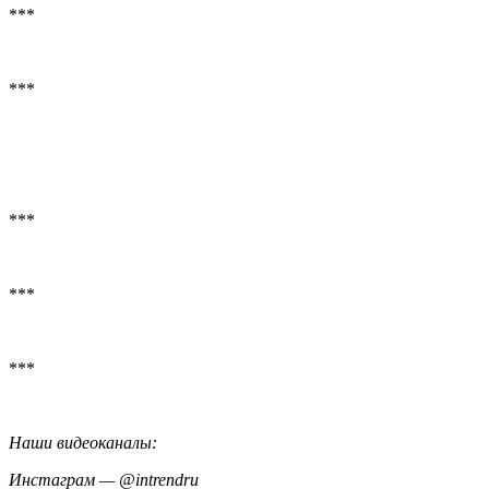
***
***
***
***
***
Наши видеоканалы:
Инстаграм — @intrendru