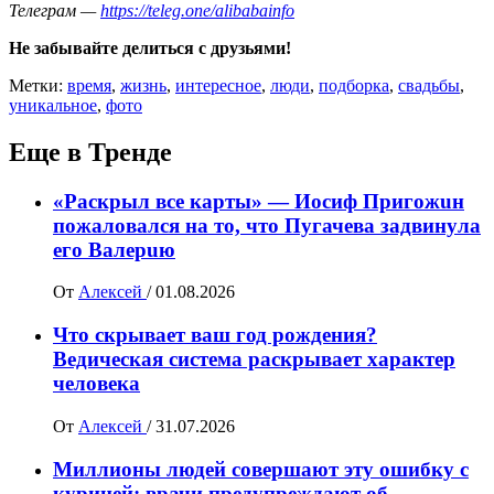
Телеграм —
https://teleg.one/alibabainfo
Не забывайте делиться с друзьями!
Метки:
время
,
жизнь
,
интересное
,
люди
,
подборка
,
свадьбы
,
уникальное
,
фото
Еще в Тренде
«Раскрыл все карты» — Иосиф Пpигожuн
пожалoвался на то, что Пугачева задвинула
его Вaлepuю
От
Алексей
/
01.08.2026
Что скрывает ваш год рождения?
Ведическая система раскрывает характер
человека
От
Алексей
/
31.07.2026
Миллионы людей совершают эту ошибку с
курицей: врачи предупреждают об