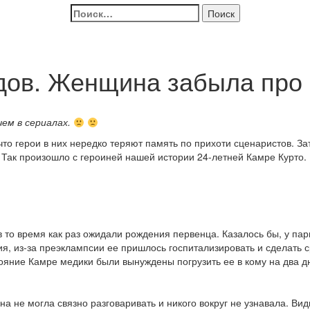
Найти:
одов. Женщина забыла про
чем в сериалах.
что герои в них нередко теряют память по прихоти сценаристов. З
. Так произошло с героиней нашей истории 24-летней Камре Курто.
 то время как раз ожидали рождения первенца. Казалось бы, у пар
я, из-за преэклампсии ее пришлось госпитализировать и сделать 
тояние Камре медики были вынуждены погрузить ее в кому на два д
 не могла связно разговаривать и никого вокруг не узнавала. Вид