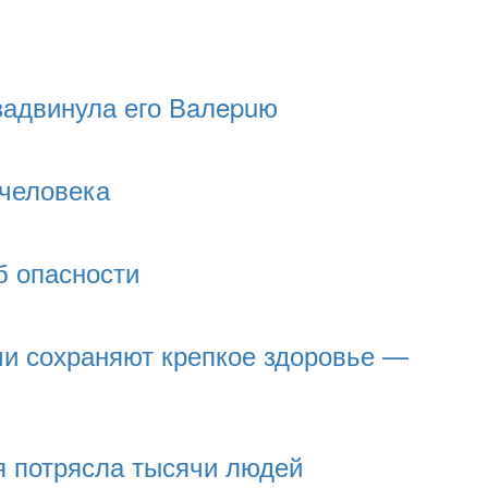
задвинула его Вaлepuю
 человека
б опасности
и сохраняют крепкое здоровье —
ия потрясла тысячи людей