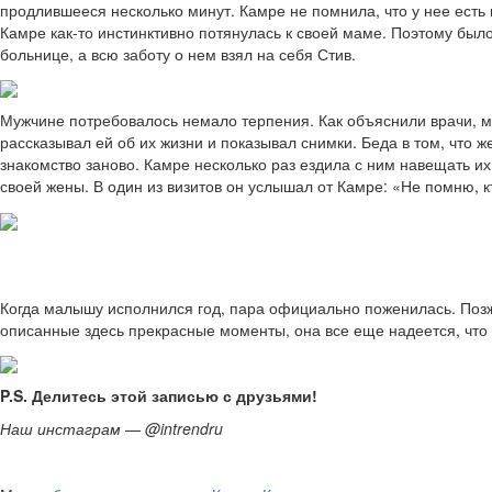
продлившееся несколько минут. Камре не помнила, что у нее есть 
Камре как-то инстинктивно потянулась к своей маме. Поэтому бы
больнице, а всю заботу о нем взял на себя Стив.
Мужчине потребовалось немало терпения. Как объяснили врачи, м
рассказывал ей об их жизни и показывал снимки. Беда в том, что 
знакомство заново. Камре несколько раз ездила с ним навещать их
своей жены. В один из визитов он услышал от Камре: «Не помню, к
Когда малышу исполнился год, пара официально поженилась. Позж
описанные здесь прекрасные моменты, она все еще надеется, что к
P.S. Делитесь этой записью с друзьями!
Наш инстаграм — @intrendru