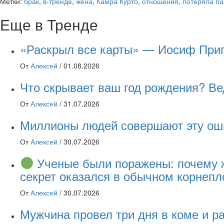
Метки:
брак
,
в-тренде
,
жена
,
Камра Курто
,
отношения
,
потеряла па
Еще в Тренде
«Раскрыл все карты» — Иосиф Пpиго
От
Алексей
/
01.08.2026
Что скрывает ваш год рождения? Ве
От
Алексей
/
31.07.2026
Миллионы людей совершают эту оши
От
Алексей
/
30.07.2026
Ученые были поражены: почему ж
секрет оказался в обычном корнепл
От
Алексей
/
30.07.2026
Мужчина провел три дня в коме и ра