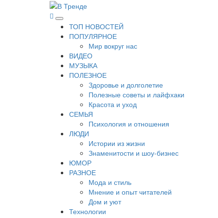
Перейти
к
В Тренде
Самые свежие новости интернета
Основное
содержимому
ТОП НОВОСТЕЙ
меню
ПОПУЛЯРНОЕ
Мир вокруг нас
ВИДЕО
МУЗЫКА
ПОЛЕЗНОЕ
Здоровье и долголетие
Полезные советы и лайфхаки
Красота и уход
СЕМЬЯ
Психология и отношения
ЛЮДИ
Истории из жизни
Знаменитости и шоу-бизнес
ЮМОР
РАЗНОЕ
Мода и стиль
Мнение и опыт читателей
Дом и уют
Технологии