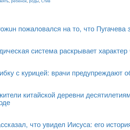
мять
,
ребенок
,
роды
,
Стив
жuн пожалoвался на то, что Пугачева 
дическая система раскрывает характер
бку с курицей: врачи предупреждают о
ители китайской деревни десятилетиям
оде
ссказал, что увидел Иисуса: его истор