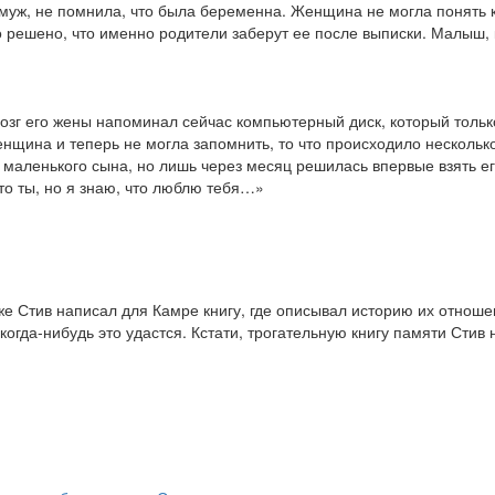
муж, не помнила, что была беременна. Женщина не могла понять кт
ло решено, что именно родители заберут ее после выписки. Малыш
озг его жены напоминал сейчас компьютерный диск, который тольк
женщина и теперь не могла запомнить, то что происходило несколь
 маленького сына, но лишь через месяц решилась впервые взять ег
то ты, но я знаю, что люблю тебя…»
е Стив написал для Камре книгу, где описывал историю их отноше
огда-нибудь это удастся. Кстати, трогательную книгу памяти Стив