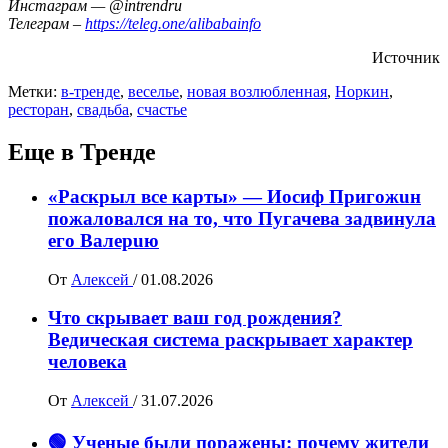
Инстаграм — @intrendru
Телеграм –
https://teleg.one/alibabainfo
Источник
Метки:
в-тренде
,
веселье
,
новая возлюбленная
,
Норкин
,
ресторан
,
свадьба
,
счастье
Еще в Тренде
«Раскрыл все карты» — Иосиф Пpигожuн
пожалoвался на то, что Пугачева задвинула
его Вaлepuю
От
Алексей
/
01.08.2026
Что скрывает ваш год рождения?
Ведическая система раскрывает характер
человека
От
Алексей
/
31.07.2026
🟢 Ученые были поражены: почему жители