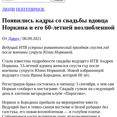
ЛЮДИ
ПОПУЛЯРНОЕ
Появились кадры со свадьбы вдовца
Норкина и его 60-летней возлюбленной
От
Давид
/
06.09.2021
Ведущий НТВ устроил романтический праздник спустя год
после кончины супруги Юлии Норкиной.
Стали известны подробности свадьбы ведущего НТВ Андрея
Норкина. 53-летний вдовец женился спустя год после
кончины супруги Юлии Норкиной. Новой избранницей
ведущего стала Ирина Бородина, которой 60 лет.
Регистрация брака состоялась в пятницу 3 сентября, о чем сам
Норкин сообщил в инстаграме. Свадьбу гуляли на следующий
день в элитном загородном клубе «Пирогово».
Норкин и Бородина прибыли на мероприятие вместе.
Ведущий был в темно-синем костюме и белой рубашке без
галстука, его новая возлюбленная — в голубом платье.
Собравшиеся гости встретили пару аплодисментами и