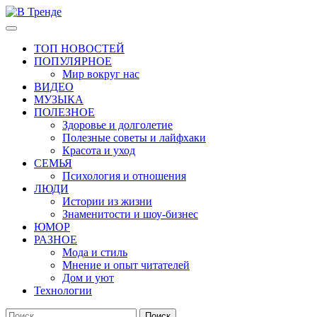
Перейти
к
Основное
В Тренде
Самые свежие новости интернета
содержимому
меню
ТОП НОВОСТЕЙ
ПОПУЛЯРНОЕ
Мир вокруг нас
ВИДЕО
МУЗЫКА
ПОЛЕЗНОЕ
Здоровье и долголетие
Полезные советы и лайфхаки
Красота и уход
СЕМЬЯ
Психология и отношения
ЛЮДИ
Истории из жизни
Знаменитости и шоу-бизнес
ЮМОР
РАЗНОЕ
Мода и стиль
Мнение и опыт читателей
Дом и уют
Технологии
Найти: