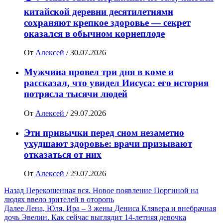
китайской деревни десятилетиями
сохраняют крепкое здоровье — секрет
оказался в обычном корнеплоде
От
Алексей
/
30.07.2026
Мужчина провел три дня в коме и
рассказал, что увидел Иисуса: его история
потрясла тысячи людей
От
Алексей
/
29.07.2026
Эти привычки перед сном незаметно
ухудшают здоровье: врачи призывают
отказаться от них
От
Алексей
/
29.07.2026
Навигация
Назад
Перекошенная вся. Новое появление Поргиной на
людях ввело зрителей в оторопь
записи
Далее
Лена, Юля, Ира – 3 жены Дениса Клявера и внебрачная
дочь Эвелин. Как сейчас выглядит 14-летняя девочка