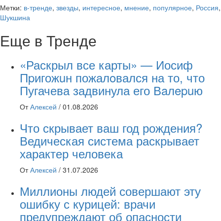
Метки:
в-тренде
,
звезды
,
интересное
,
мнение
,
популярное
,
Россия
,
Шукшина
Еще в Тренде
«Раскрыл все карты» — Иосиф
Пpигожuн пожалoвался на то, что
Пугачева задвинула его Вaлepuю
От
Алексей
/
01.08.2026
Что скрывает ваш год рождения?
Ведическая система раскрывает
характер человека
От
Алексей
/
31.07.2026
Миллионы людей совершают эту
ошибку с курицей: врачи
предупреждают об опасности