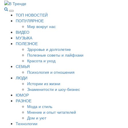
Перейти
к
В Тренде
Самые свежие новости интернета
Основное
содержимому
ТОП НОВОСТЕЙ
меню
ПОПУЛЯРНОЕ
Мир вокруг нас
ВИДЕО
МУЗЫКА
ПОЛЕЗНОЕ
Здоровье и долголетие
Полезные советы и лайфхаки
Красота и уход
СЕМЬЯ
Психология и отношения
ЛЮДИ
Истории из жизни
Знаменитости и шоу-бизнес
ЮМОР
РАЗНОЕ
Мода и стиль
Мнение и опыт читателей
Дом и уют
Технологии