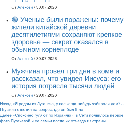
От
Алексей
/
30.07.2026
🟢 Ученые были поражены: почему
жители китайской деревни
десятилетиями сохраняют крепкое
здоровье — секрет оказался в
обычном корнеплоде
От
Алексей
/
30.07.2026
Мужчина провел три дня в коме и
рассказал, что увидел Иисуса: его
история потрясла тысячи людей
От
Алексей
/
29.07.2026
Навигация
Назад
«Я родом из Луганска, у вас когда-нибудь забирали дом?».
Птушкин ответил на вопрос, где он был 8 лет
записи
Далее
«Спокойно гуляют по Израилю»: в Сети появилось первое
фото Пугачевой и ее семьи после их отъезда из страны