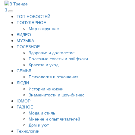
Перейти
к
В Тренде
Самые свежие новости интернета
Основное
содержимому
ТОП НОВОСТЕЙ
меню
ПОПУЛЯРНОЕ
Мир вокруг нас
ВИДЕО
МУЗЫКА
ПОЛЕЗНОЕ
Здоровье и долголетие
Полезные советы и лайфхаки
Красота и уход
СЕМЬЯ
Психология и отношения
ЛЮДИ
Истории из жизни
Знаменитости и шоу-бизнес
ЮМОР
РАЗНОЕ
Мода и стиль
Мнение и опыт читателей
Дом и уют
Технологии