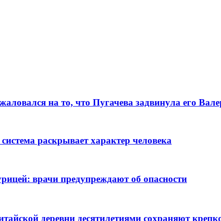
алoвался на то, что Пугачева задвинула его Вaл
 система раскрывает характер человека
рицей: врачи предупреждают об опасности
тайской деревни десятилетиями сохраняют крепко