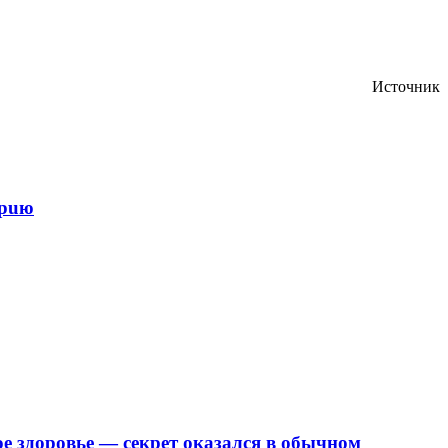
Источник
epuю
е здоровье — секрет оказался в обычном