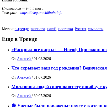
Наши соцсети:
Инстаграм — @intrendru
Телеграм –
https://teleg.one/alibabainfo
Метки:
в-тренде
,
запчасти
,
китай
,
поставка
,
Россия
,
самолеты
Еще в Тренде
«Раскрыл все карты» — Иосиф Пpигожuн пож
От
Алексей
/
01.08.2026
Что скрывает ваш год рождения? Ведическая
От
Алексей
/
31.07.2026
Миллионы людей совершают эту ошибку с ку
От
Алексей
/
30.07.2026
🟢 Ученые были поражены: почему жители ки