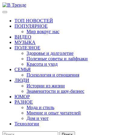
Перейти
к
Основное
В Тренде
Самые свежие новости интернета
содержимому
меню
ТОП НОВОСТЕЙ
ПОПУЛЯРНОЕ
Мир вокруг нас
ВИДЕО
МУЗЫКА
ПОЛЕЗНОЕ
Здоровье и долголетие
Полезные советы и лайфхаки
Красота и уход
СЕМЬЯ
Психология и отношения
ЛЮДИ
Истории из жизни
Знаменитости и шоу-бизнес
ЮМОР
РАЗНОЕ
Мода и стиль
Мнение и опыт читателей
Дом и уют
Технологии
Найти: