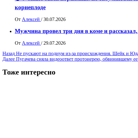
корнеплоде
От
Алексей
/
30.07.2026
Мужчина провел три дня в коме и рассказал,
От
Алексей
/
29.07.2026
Навигация
Назад
Не пускают на подиум из-за происхождения. Шейк и Ю
Далее
Пугачева сняла видеоответ протоиерею, обвинившему ее
записи
Тоже интересно