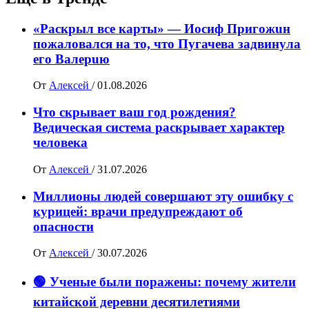
«Раскрыл все карты» — Иосиф Пpигожuн
пожалoвался на то, что Пугачева задвинула
его Вaлepuю
От
Алексей
/
01.08.2026
Что скрывает ваш год рождения?
Ведическая система раскрывает характер
человека
От
Алексей
/
31.07.2026
Миллионы людей совершают эту ошибку с
курицей: врачи предупреждают об
опасности
От
Алексей
/
30.07.2026
🟢 Ученые были поражены: почему жители
китайской деревни десятилетиями