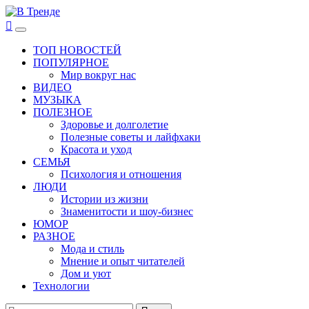
Перейти
к
В Тренде
Самые свежие новости интернета
Основное
содержимому
меню
ТОП НОВОСТЕЙ
ПОПУЛЯРНОЕ
Мир вокруг нас
ВИДЕО
МУЗЫКА
ПОЛЕЗНОЕ
Здоровье и долголетие
Полезные советы и лайфхаки
Красота и уход
СЕМЬЯ
Психология и отношения
ЛЮДИ
Истории из жизни
Знаменитости и шоу-бизнес
ЮМОР
РАЗНОЕ
Мода и стиль
Мнение и опыт читателей
Дом и уют
Технологии
Найти: