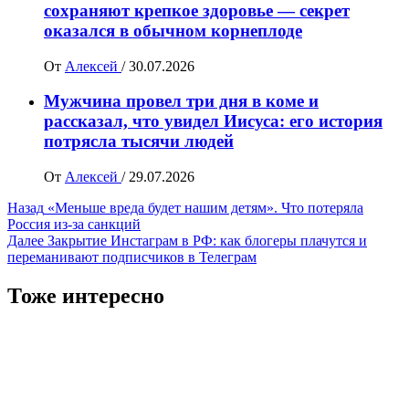
сохраняют крепкое здоровье — секрет
оказался в обычном корнеплоде
От
Алексей
/
30.07.2026
Мужчина провел три дня в коме и
рассказал, что увидел Иисуса: его история
потрясла тысячи людей
От
Алексей
/
29.07.2026
Навигация
Назад
«Меньше вреда будет нашим детям». Что потеряла
Россия из-за санкций
записи
Далее
Закрытие Инстаграм в РФ: как блогеры плачутся и
переманивают подписчиков в Телеграм
Тоже интересно