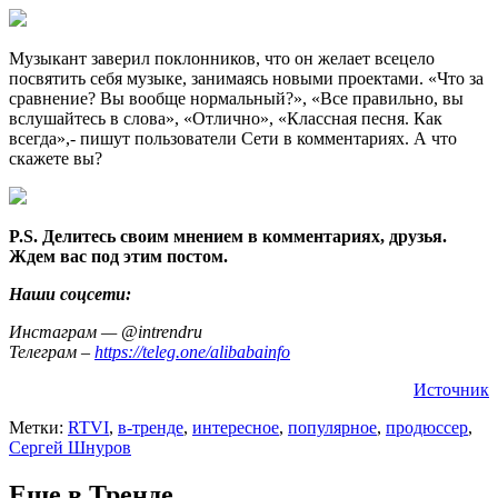
Музыкант заверил поклонников, что он желает всецело
посвятить себя музыке, занимаясь новыми проектами. «Что за
сравнение? Вы вообще нормальный?», «Все правильно, вы
вслушайтесь в слова», «Отлично», «Классная песня. Как
всегда»,- пишут пользователи Сети в комментариях. А что
скажете вы?
P.S. Делитесь своим мнением в комментариях, друзья.
Ждем вас под этим постом.
Наши соцсети:
Инстаграм — @intrendru
Телеграм –
https://teleg.one/alibabainfo
Источник
Метки:
RTVI
,
в-тренде
,
интересное
,
популярное
,
продюссер
,
Сергей Шнуров
Еще в Тренде