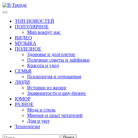
Перейти
к
Основное
В Тренде
Самые свежие новости интернета
содержимому
меню
ТОП НОВОСТЕЙ
ПОПУЛЯРНОЕ
Мир вокруг нас
ВИДЕО
МУЗЫКА
ПОЛЕЗНОЕ
Здоровье и долголетие
Полезные советы и лайфхаки
Красота и уход
СЕМЬЯ
Психология и отношения
ЛЮДИ
Истории из жизни
Знаменитости и шоу-бизнес
ЮМОР
РАЗНОЕ
Мода и стиль
Мнение и опыт читателей
Дом и уют
Технологии
Найти: