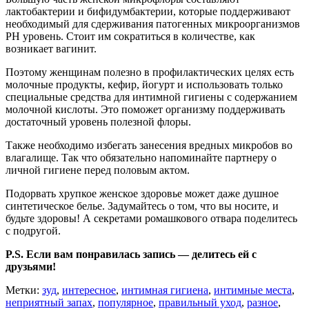
лактобактерии и бифидумбактерии, которые поддерживают
необходимый для сдерживания патогенных микроорганизмов
РН уровень. Стоит им сократиться в количестве, как
возникает вагинит.
Поэтому женщинам полезно в профилактических целях есть
молочные продукты, кефир, йогурт и использовать только
специальные средства для интимной гигиены с содержанием
молочной кислоты. Это поможет организму поддерживать
достаточный уровень полезной флоры.
Также необходимо избегать занесения вредных микробов во
влагалище. Так что обязательно напоминайте партнеру о
личной гигиене перед половым актом.
Подорвать хрупкое женское здоровье может даже душное
синтетическое белье. Задумайтесь о том, что вы носите, и
будьте здоровы! А секретами ромашкового отвара поделитесь
с подругой.
P.S. Если вам понравилась запись — делитесь ей с
друзьями!
Метки:
зуд
,
интересное
,
интимная гигиена
,
интимные места
,
неприятный запах
,
популярное
,
правильный уход
,
разное
,