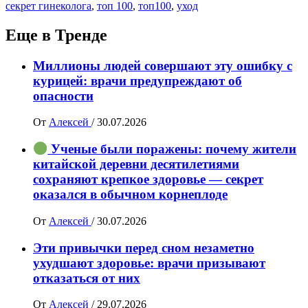
секрет гинеколога
,
топ 100
,
топ100
,
уход
Еще в Тренде
Миллионы людей совершают эту ошибку с
курицей: врачи предупреждают об
опасности
От
Алексей
/
30.07.2026
Ученые были поражены: почему жители
китайской деревни десятилетиями
сохраняют крепкое здоровье — секрет
оказался в обычном корнеплоде
От
Алексей
/
30.07.2026
Эти привычки перед сном незаметно
ухудшают здоровье: врачи призывают
отказаться от них
От
Алексей
/
29.07.2026