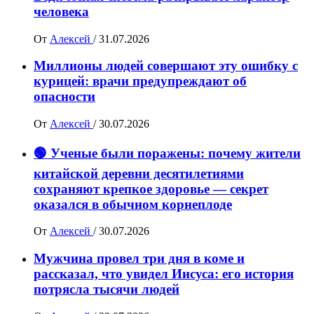
человека
От
Алексей
/
31.07.2026
Миллионы людей совершают эту ошибку с
курицей: врачи предупреждают об
опасности
От
Алексей
/
30.07.2026
🟢 Ученые были поражены: почему жители
китайской деревни десятилетиями
сохраняют крепкое здоровье — секрет
оказался в обычном корнеплоде
От
Алексей
/
30.07.2026
Мужчина провел три дня в коме и
рассказал, что увидел Иисуса: его история
потрясла тысячи людей