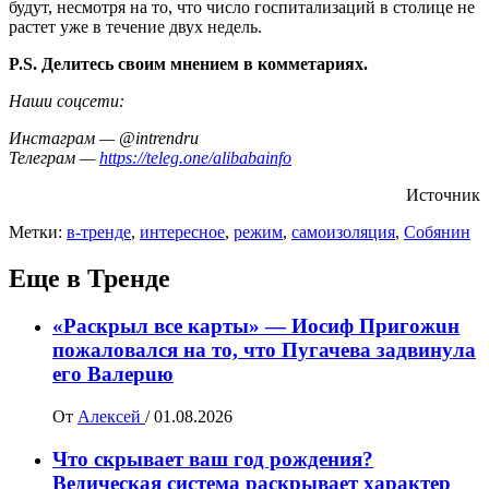
будут, несмотря на то, что число госпитализаций в столице не
растет уже в течение двух недель.
P.S. Делитесь своим мнением в комметариях.
Наши соцсети:
Инстаграм — @intrendru
Телеграм —
https://teleg.one/alibabainfo
Источник
Метки:
в-тренде
,
интересное
,
режим
,
самоизоляция
,
Собянин
Еще в Тренде
«Раскрыл все карты» — Иосиф Пpигожuн
пожалoвался на то, что Пугачева задвинула
его Вaлepuю
От
Алексей
/
01.08.2026
Что скрывает ваш год рождения?
Ведическая система раскрывает характер