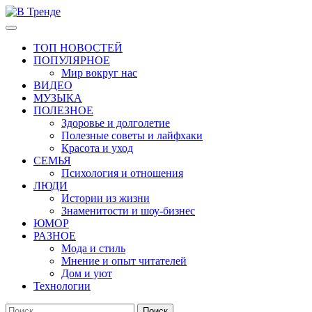
Перейти
к
Основное
В Тренде
Самые свежие новости интернета
содержимому
меню
ТОП НОВОСТЕЙ
ПОПУЛЯРНОЕ
Мир вокруг нас
ВИДЕО
МУЗЫКА
ПОЛЕЗНОЕ
Здоровье и долголетие
Полезные советы и лайфхаки
Красота и уход
СЕМЬЯ
Психология и отношения
ЛЮДИ
Истории из жизни
Знаменитости и шоу-бизнес
ЮМОР
РАЗНОЕ
Мода и стиль
Мнение и опыт читателей
Дом и уют
Технологии
Найти: