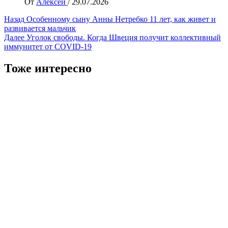
От
Алексей
/
29.07.2026
Навигация
Назад
Особeнному сыну Анны Нетребко 11 лет, как живет и
развивается мальчик
записи
Далее
Уголок свободы. Когда Швеция получит коллективный
иммунитет от COVID-19
Тоже интересно