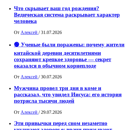
Что скрывает ваш год рождения?
Ведическая система раскрывает характер
человека
От
Алексей
/
31.07.2026
🟢 Ученые были поражены: почему жители
китайской деревни десятилетиями
сохраняют крепкое здоровье — секрет
оказался в обычном корнеплоде
От
Алексей
/
30.07.2026
Мужчина провел три дня в коме и
рассказал, что увидел Иисуса: его история
потрясла тысячи людей
От
Алексей
/
29.07.2026
Эти привычки перед сном незаметно
ухудшают здоровье: врачи призывают