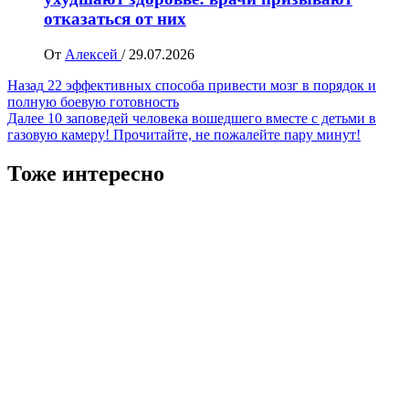
отказаться от них
От
Алексей
/
29.07.2026
Навигация
Назад
22 эффективных способа привести мозг в порядок и
полную боевую готовность
записи
Далее
10 заповедей человека вошедшего вместе с детьми в
газовую камеру! Прочитайте, не пожалейте пару минут!
Тоже интересно