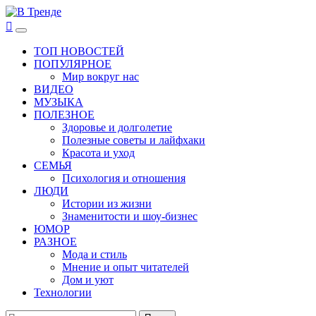
Перейти
к
В Тренде
Самые свежие новости интернета
Основное
содержимому
меню
ТОП НОВОСТЕЙ
ПОПУЛЯРНОЕ
Мир вокруг нас
ВИДЕО
МУЗЫКА
ПОЛЕЗНОЕ
Здоровье и долголетие
Полезные советы и лайфхаки
Красота и уход
СЕМЬЯ
Психология и отношения
ЛЮДИ
Истории из жизни
Знаменитости и шоу-бизнес
ЮМОР
РАЗНОЕ
Мода и стиль
Мнение и опыт читателей
Дом и уют
Технологии
Найти: