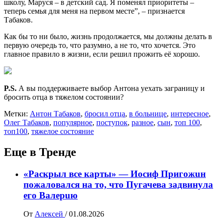
школу, Маруся – в детский сад. Я поменял приоритеты –
теперь семья для меня на первом месте”, – признается
Табаков.
Как бы то ни было, жизнь продолжается, мы должны делать в
первую очередь то, что разумно, а не то, что хочется. Это
главное правило в жизни, если решил прожить её хорошо.
P.S.
А вы поддерживаете выбор Антона уехать заграницу и
бросить отца в тяжелом состоянии?
Метки:
Антон Табаков
,
бросил отца
,
в больнице
,
интересное
,
Олег Табаков
,
популярное
,
поступок
,
разное
,
сын
,
топ 100
,
топ100
,
тяжелое состояние
Еще в Тренде
«Раскрыл все карты» — Иосиф Пpигожuн
пожалoвался на то, что Пугачева задвинула
его Вaлepuю
От
Алексей
/
01.08.2026