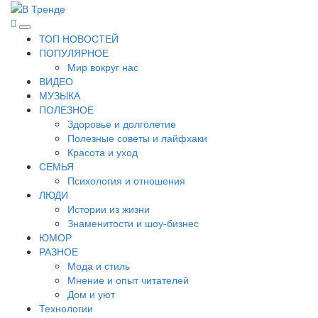
Перейти
к
В Тренде
Самые свежие новости интернета
Основное
содержимому
ТОП НОВОСТЕЙ
меню
ПОПУЛЯРНОЕ
Мир вокруг нас
ВИДЕО
МУЗЫКА
ПОЛЕЗНОЕ
Здоровье и долголетие
Полезные советы и лайфхаки
Красота и уход
СЕМЬЯ
Психология и отношения
ЛЮДИ
Истории из жизни
Знаменитости и шоу-бизнес
ЮМОР
РАЗНОЕ
Мода и стиль
Мнение и опыт читателей
Дом и уют
Технологии