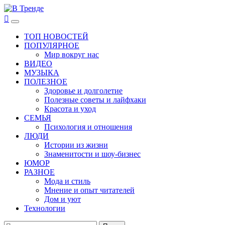
Перейти
к
В Тренде
Самые свежие новости интернета
Основное
содержимому
меню
ТОП НОВОСТЕЙ
ПОПУЛЯРНОЕ
Мир вокруг нас
ВИДЕО
МУЗЫКА
ПОЛЕЗНОЕ
Здоровье и долголетие
Полезные советы и лайфхаки
Красота и уход
СЕМЬЯ
Психология и отношения
ЛЮДИ
Истории из жизни
Знаменитости и шоу-бизнес
ЮМОР
РАЗНОЕ
Мода и стиль
Мнение и опыт читателей
Дом и уют
Технологии
Найти: