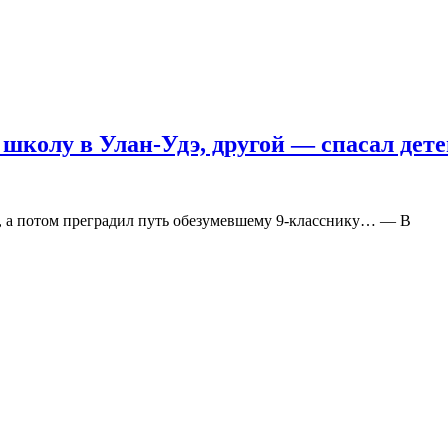
школу в Улан-Удэ, другой — спасал дет
 а потом преградил путь обезумевшему 9-класснику… — В