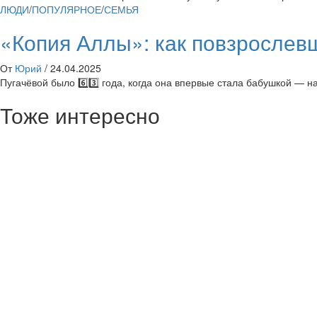
ЛЮДИ
/
ПОПУЛЯРНОЕ
/
СЕМЬЯ
«Копия Аллы»: как повзрослевш
От
Юрий
/
24.04.2025
Пугачёвой было 6️⃣3️⃣ года, когда она впервые стала бабушкой — н
Тоже интересно