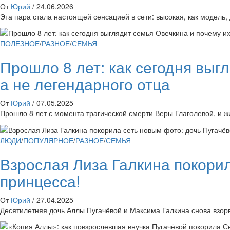
От
Юрий
/
24.06.2026
Эта пара стала настоящей сенсацией в сети: высокая, как модель
ПОЛЕЗНОЕ
/
РАЗНОЕ
/
СЕМЬЯ
Прошло 8 лет: как сегодня выг
а не легендарного отца
От
Юрий
/
07.05.2025
Прошло 8 лет с момента трагической смерти Веры Глаголевой, и ж
ЛЮДИ
/
ПОПУЛЯРНОЕ
/
РАЗНОЕ
/
СЕМЬЯ
Взрослая Лиза Галкина покорил
принцесса!
От
Юрий
/
27.04.2025
Десятилетняя дочь Аллы Пугачёвой и Максима Галкина снова взор