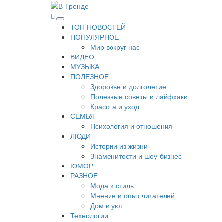
Перейти
к
В Тренде
Самые свежие новости интернета
Основное
содержимому
ТОП НОВОСТЕЙ
меню
ПОПУЛЯРНОЕ
Мир вокруг нас
ВИДЕО
МУЗЫКА
ПОЛЕЗНОЕ
Здоровье и долголетие
Полезные советы и лайфхаки
Красота и уход
СЕМЬЯ
Психология и отношения
ЛЮДИ
Истории из жизни
Знаменитости и шоу-бизнес
ЮМОР
РАЗНОЕ
Мода и стиль
Мнение и опыт читателей
Дом и уют
Технологии