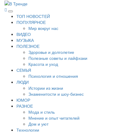
Перейти
к
В Тренде
Самые свежие новости интернета
Основное
содержимому
ТОП НОВОСТЕЙ
меню
ПОПУЛЯРНОЕ
Мир вокруг нас
ВИДЕО
МУЗЫКА
ПОЛЕЗНОЕ
Здоровье и долголетие
Полезные советы и лайфхаки
Красота и уход
СЕМЬЯ
Психология и отношения
ЛЮДИ
Истории из жизни
Знаменитости и шоу-бизнес
ЮМОР
РАЗНОЕ
Мода и стиль
Мнение и опыт читателей
Дом и уют
Технологии