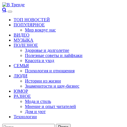
Перейти
к
Основное
В Тренде
Самые свежие новости интернета
содержимому
меню
ТОП НОВОСТЕЙ
ПОПУЛЯРНОЕ
Мир вокруг нас
ВИДЕО
МУЗЫКА
ПОЛЕЗНОЕ
Здоровье и долголетие
Полезные советы и лайфхаки
Красота и уход
СЕМЬЯ
Психология и отношения
ЛЮДИ
Истории из жизни
Знаменитости и шоу-бизнес
ЮМОР
РАЗНОЕ
Мода и стиль
Мнение и опыт читателей
Дом и уют
Технологии
Найти: