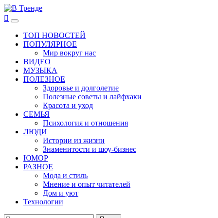
Перейти
к
В Тренде
Самые свежие новости интернета
Основное
содержимому
меню
ТОП НОВОСТЕЙ
ПОПУЛЯРНОЕ
Мир вокруг нас
ВИДЕО
МУЗЫКА
ПОЛЕЗНОЕ
Здоровье и долголетие
Полезные советы и лайфхаки
Красота и уход
СЕМЬЯ
Психология и отношения
ЛЮДИ
Истории из жизни
Знаменитости и шоу-бизнес
ЮМОР
РАЗНОЕ
Мода и стиль
Мнение и опыт читателей
Дом и уют
Технологии
Найти: