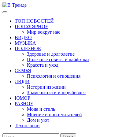
Перейти
к
Основное
В Тренде
Самые свежие новости интернета
содержимому
меню
ТОП НОВОСТЕЙ
ПОПУЛЯРНОЕ
Мир вокруг нас
ВИДЕО
МУЗЫКА
ПОЛЕЗНОЕ
Здоровье и долголетие
Полезные советы и лайфхаки
Красота и уход
СЕМЬЯ
Психология и отношения
ЛЮДИ
Истории из жизни
Знаменитости и шоу-бизнес
ЮМОР
РАЗНОЕ
Мода и стиль
Мнение и опыт читателей
Дом и уют
Технологии
Найти: