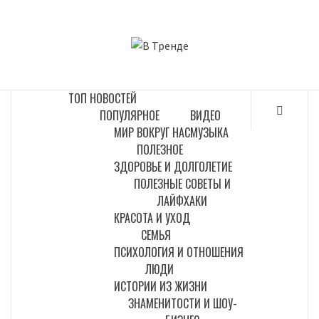
Перейти
к
В ТРЕНДЕ
содержимому
САМЫЕ СВЕЖИЕ НОВОСТИ ИНТЕРНЕТА
ТОП НОВОСТЕЙ
ПОПУЛЯРНОЕ
ВИДЕО
МИР ВОКРУГ НАС
МУЗЫКА
ПОЛЕЗНОЕ
ЗДОРОВЬЕ И ДОЛГОЛЕТИЕ
ПОЛЕЗНЫЕ СОВЕТЫ И
ЛАЙФХАКИ
КРАСОТА И УХОД
СЕМЬЯ
ПСИХОЛОГИЯ И ОТНОШЕНИЯ
ЛЮДИ
ИСТОРИИ ИЗ ЖИЗНИ
ЗНАМЕНИТОСТИ И ШОУ-