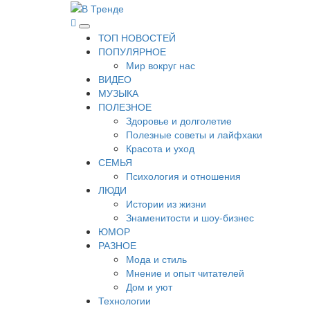
Перейти
к
В Тренде
Самые свежие новости интернета
Основное
содержимому
ТОП НОВОСТЕЙ
меню
ПОПУЛЯРНОЕ
Мир вокруг нас
ВИДЕО
МУЗЫКА
ПОЛЕЗНОЕ
Здоровье и долголетие
Полезные советы и лайфхаки
Красота и уход
СЕМЬЯ
Психология и отношения
ЛЮДИ
Истории из жизни
Знаменитости и шоу-бизнес
ЮМОР
РАЗНОЕ
Мода и стиль
Мнение и опыт читателей
Дом и уют
Технологии