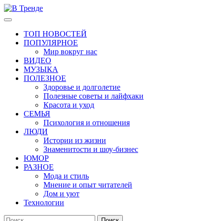
Перейти
к
Основное
В Тренде
Самые свежие новости интернета
содержимому
меню
ТОП НОВОСТЕЙ
ПОПУЛЯРНОЕ
Мир вокруг нас
ВИДЕО
МУЗЫКА
ПОЛЕЗНОЕ
Здоровье и долголетие
Полезные советы и лайфхаки
Красота и уход
СЕМЬЯ
Психология и отношения
ЛЮДИ
Истории из жизни
Знаменитости и шоу-бизнес
ЮМОР
РАЗНОЕ
Мода и стиль
Мнение и опыт читателей
Дом и уют
Технологии
Найти: