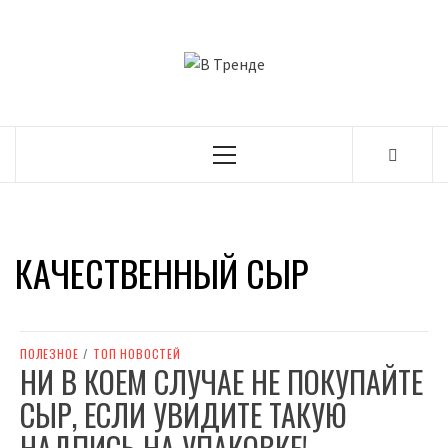
Перейти
к
В ТРЕНДЕ
содержимому
САМЫЕ СВЕЖИЕ НОВОСТИ ИНТЕРНЕТА
Основное
меню
КАЧЕСТВЕННЫЙ СЫР
ПОЛЕЗНОЕ
/
ТОП НОВОСТЕЙ
НИ В КОЕМ СЛУЧАЕ НЕ ПОКУПАЙТЕ
СЫР, ЕСЛИ УВИДИТЕ ТАКУЮ
НАДПИСЬ НА УПАКОВКЕ!