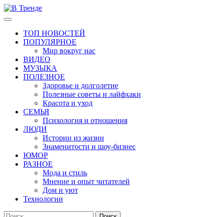
Перейти
к
Основное
В Тренде
Самые свежие новости интернета
содержимому
меню
ТОП НОВОСТЕЙ
ПОПУЛЯРНОЕ
Мир вокруг нас
ВИДЕО
МУЗЫКА
ПОЛЕЗНОЕ
Здоровье и долголетие
Полезные советы и лайфхаки
Красота и уход
СЕМЬЯ
Психология и отношения
ЛЮДИ
Истории из жизни
Знаменитости и шоу-бизнес
ЮМОР
РАЗНОЕ
Мода и стиль
Мнение и опыт читателей
Дом и уют
Технологии
Найти: