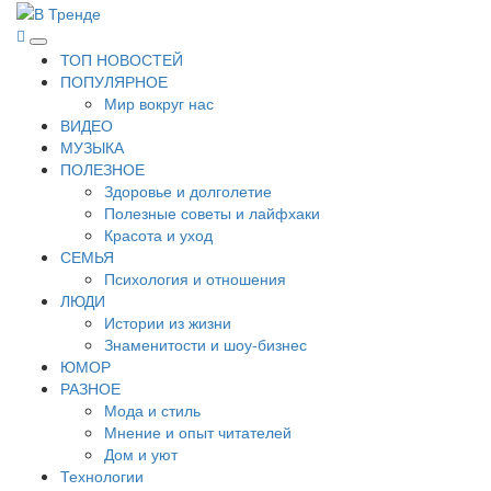
Перейти
к
В Тренде
Самые свежие новости интернета
Основное
содержимому
ТОП НОВОСТЕЙ
меню
ПОПУЛЯРНОЕ
Мир вокруг нас
ВИДЕО
МУЗЫКА
ПОЛЕЗНОЕ
Здоровье и долголетие
Полезные советы и лайфхаки
Красота и уход
СЕМЬЯ
Психология и отношения
ЛЮДИ
Истории из жизни
Знаменитости и шоу-бизнес
ЮМОР
РАЗНОЕ
Мода и стиль
Мнение и опыт читателей
Дом и уют
Технологии