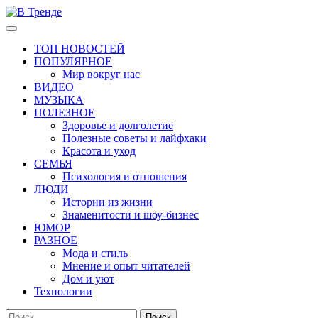
Перейти
к
Основное
В Тренде
Самые свежие новости интернета
содержимому
меню
ТОП НОВОСТЕЙ
ПОПУЛЯРНОЕ
Мир вокруг нас
ВИДЕО
МУЗЫКА
ПОЛЕЗНОЕ
Здоровье и долголетие
Полезные советы и лайфхаки
Красота и уход
СЕМЬЯ
Психология и отношения
ЛЮДИ
Истории из жизни
Знаменитости и шоу-бизнес
ЮМОР
РАЗНОЕ
Мода и стиль
Мнение и опыт читателей
Дом и уют
Технологии
Найти: