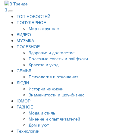
Перейти
к
В Тренде
Самые свежие новости интернета
Основное
содержимому
ТОП НОВОСТЕЙ
меню
ПОПУЛЯРНОЕ
Мир вокруг нас
ВИДЕО
МУЗЫКА
ПОЛЕЗНОЕ
Здоровье и долголетие
Полезные советы и лайфхаки
Красота и уход
СЕМЬЯ
Психология и отношения
ЛЮДИ
Истории из жизни
Знаменитости и шоу-бизнес
ЮМОР
РАЗНОЕ
Мода и стиль
Мнение и опыт читателей
Дом и уют
Технологии