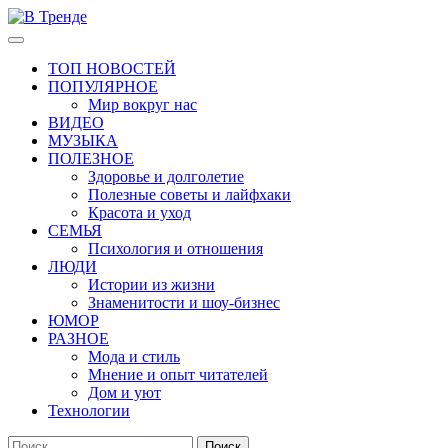
Перейти
к
Основное
В Тренде
Самые свежие новости интернета
содержимому
меню
ТОП НОВОСТЕЙ
ПОПУЛЯРНОЕ
Мир вокруг нас
ВИДЕО
МУЗЫКА
ПОЛЕЗНОЕ
Здоровье и долголетие
Полезные советы и лайфхаки
Красота и уход
СЕМЬЯ
Психология и отношения
ЛЮДИ
Истории из жизни
Знаменитости и шоу-бизнес
ЮМОР
РАЗНОЕ
Мода и стиль
Мнение и опыт читателей
Дом и уют
Технологии
Найти: