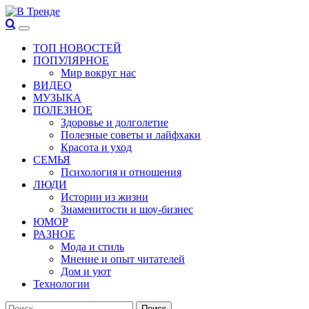
Перейти
к
Основное
В Тренде
Самые свежие новости интернета
содержимому
меню
ТОП НОВОСТЕЙ
ПОПУЛЯРНОЕ
Мир вокруг нас
ВИДЕО
МУЗЫКА
ПОЛЕЗНОЕ
Здоровье и долголетие
Полезные советы и лайфхаки
Красота и уход
СЕМЬЯ
Психология и отношения
ЛЮДИ
Истории из жизни
Знаменитости и шоу-бизнес
ЮМОР
РАЗНОЕ
Мода и стиль
Мнение и опыт читателей
Дом и уют
Технологии
Найти: