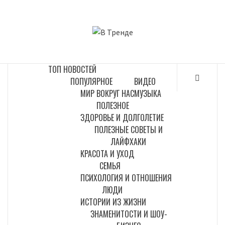
Перейти
к
В ТРЕНДЕ
содержимому
САМЫЕ СВЕЖИЕ НОВОСТИ ИНТЕРНЕТА
ТОП НОВОСТЕЙ
ПОПУЛЯРНОЕ
ВИДЕО
МИР ВОКРУГ НАС
МУЗЫКА
ПОЛЕЗНОЕ
ЗДОРОВЬЕ И ДОЛГОЛЕТИЕ
ПОЛЕЗНЫЕ СОВЕТЫ И
ЛАЙФХАКИ
КРАСОТА И УХОД
СЕМЬЯ
ПСИХОЛОГИЯ И ОТНОШЕНИЯ
ЛЮДИ
ИСТОРИИ ИЗ ЖИЗНИ
ЗНАМЕНИТОСТИ И ШОУ-