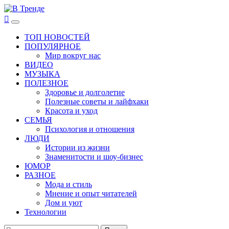
Перейти
к
В Тренде
Самые свежие новости интернета
Основное
содержимому
меню
ТОП НОВОСТЕЙ
ПОПУЛЯРНОЕ
Мир вокруг нас
ВИДЕО
МУЗЫКА
ПОЛЕЗНОЕ
Здоровье и долголетие
Полезные советы и лайфхаки
Красота и уход
СЕМЬЯ
Психология и отношения
ЛЮДИ
Истории из жизни
Знаменитости и шоу-бизнес
ЮМОР
РАЗНОЕ
Мода и стиль
Мнение и опыт читателей
Дом и уют
Технологии
Найти: