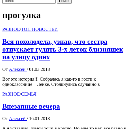
прогулка
РАЗНОЕ
/
ТОП НОВОСТЕЙ
Вся похолодела, узнав, что сестра
отпускает гулять 3-х леток близняшек
на улицу одних
От
Алексей
/
01.03.2018
Вот это история!!! Собралась я как-то в гости к
однокласснице – Ленке. Столкнулись случайно в
РАЗНОЕ
/
СЕМЬЯ
Внезапные вечера
От
Алексей
/
16.01.2018
А я уставшая, домой хочу, в кресло. Но еды-то нет, всё равно у