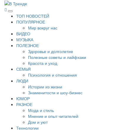
Перейти
к
В Тренде
Самые свежие новости интернета
Основное
содержимому
ТОП НОВОСТЕЙ
меню
ПОПУЛЯРНОЕ
Мир вокруг нас
ВИДЕО
МУЗЫКА
ПОЛЕЗНОЕ
Здоровье и долголетие
Полезные советы и лайфхаки
Красота и уход
СЕМЬЯ
Психология и отношения
ЛЮДИ
Истории из жизни
Знаменитости и шоу-бизнес
ЮМОР
РАЗНОЕ
Мода и стиль
Мнение и опыт читателей
Дом и уют
Технологии