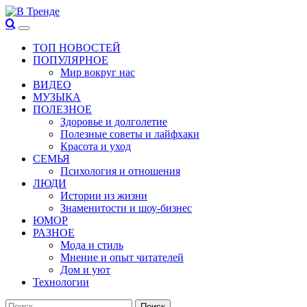
Перейти
к
Основное
В Тренде
Самые свежие новости интернета
содержимому
меню
ТОП НОВОСТЕЙ
ПОПУЛЯРНОЕ
Мир вокруг нас
ВИДЕО
МУЗЫКА
ПОЛЕЗНОЕ
Здоровье и долголетие
Полезные советы и лайфхаки
Красота и уход
СЕМЬЯ
Психология и отношения
ЛЮДИ
Истории из жизни
Знаменитости и шоу-бизнес
ЮМОР
РАЗНОЕ
Мода и стиль
Мнение и опыт читателей
Дом и уют
Технологии
Найти: