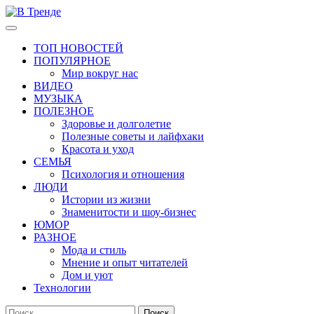
Перейти
к
Основное
В Тренде
Самые свежие новости интернета
содержимому
меню
ТОП НОВОСТЕЙ
ПОПУЛЯРНОЕ
Мир вокруг нас
ВИДЕО
МУЗЫКА
ПОЛЕЗНОЕ
Здоровье и долголетие
Полезные советы и лайфхаки
Красота и уход
СЕМЬЯ
Психология и отношения
ЛЮДИ
Истории из жизни
Знаменитости и шоу-бизнес
ЮМОР
РАЗНОЕ
Мода и стиль
Мнение и опыт читателей
Дом и уют
Технологии
Найти: