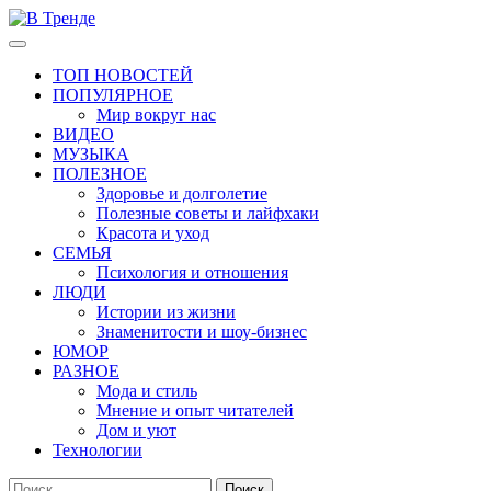
Перейти
к
Основное
В Тренде
Самые свежие новости интернета
содержимому
меню
ТОП НОВОСТЕЙ
ПОПУЛЯРНОЕ
Мир вокруг нас
ВИДЕО
МУЗЫКА
ПОЛЕЗНОЕ
Здоровье и долголетие
Полезные советы и лайфхаки
Красота и уход
СЕМЬЯ
Психология и отношения
ЛЮДИ
Истории из жизни
Знаменитости и шоу-бизнес
ЮМОР
РАЗНОЕ
Мода и стиль
Мнение и опыт читателей
Дом и уют
Технологии
Найти: