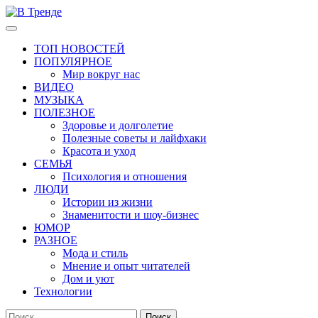
Перейти
к
Основное
В Тренде
Самые свежие новости интернета
содержимому
меню
ТОП НОВОСТЕЙ
ПОПУЛЯРНОЕ
Мир вокруг нас
ВИДЕО
МУЗЫКА
ПОЛЕЗНОЕ
Здоровье и долголетие
Полезные советы и лайфхаки
Красота и уход
СЕМЬЯ
Психология и отношения
ЛЮДИ
Истории из жизни
Знаменитости и шоу-бизнес
ЮМОР
РАЗНОЕ
Мода и стиль
Мнение и опыт читателей
Дом и уют
Технологии
Найти: