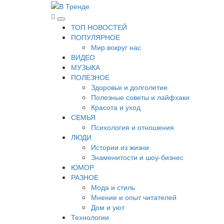
Перейти
к
В Тренде
Самые свежие новости интернета
Основное
содержимому
ТОП НОВОСТЕЙ
меню
ПОПУЛЯРНОЕ
Мир вокруг нас
ВИДЕО
МУЗЫКА
ПОЛЕЗНОЕ
Здоровье и долголетие
Полезные советы и лайфхаки
Красота и уход
СЕМЬЯ
Психология и отношения
ЛЮДИ
Истории из жизни
Знаменитости и шоу-бизнес
ЮМОР
РАЗНОЕ
Мода и стиль
Мнение и опыт читателей
Дом и уют
Технологии