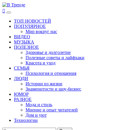
Перейти
к
В Тренде
Самые свежие новости интернета
Основное
содержимому
меню
ТОП НОВОСТЕЙ
ПОПУЛЯРНОЕ
Мир вокруг нас
ВИДЕО
МУЗЫКА
ПОЛЕЗНОЕ
Здоровье и долголетие
Полезные советы и лайфхаки
Красота и уход
СЕМЬЯ
Психология и отношения
ЛЮДИ
Истории из жизни
Знаменитости и шоу-бизнес
ЮМОР
РАЗНОЕ
Мода и стиль
Мнение и опыт читателей
Дом и уют
Технологии
Найти: