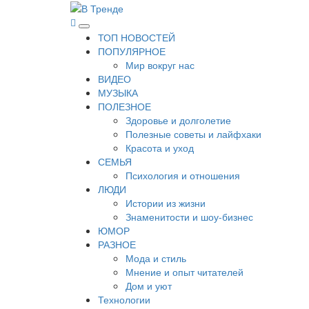
Перейти
к
В Тренде
Самые свежие новости интернета
Основное
содержимому
ТОП НОВОСТЕЙ
меню
ПОПУЛЯРНОЕ
Мир вокруг нас
ВИДЕО
МУЗЫКА
ПОЛЕЗНОЕ
Здоровье и долголетие
Полезные советы и лайфхаки
Красота и уход
СЕМЬЯ
Психология и отношения
ЛЮДИ
Истории из жизни
Знаменитости и шоу-бизнес
ЮМОР
РАЗНОЕ
Мода и стиль
Мнение и опыт читателей
Дом и уют
Технологии