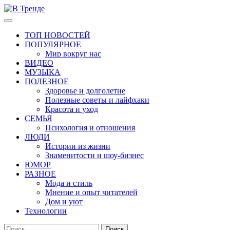
Перейти
к
Основное
В Тренде
Самые свежие новости интернета
содержимому
меню
ТОП НОВОСТЕЙ
ПОПУЛЯРНОЕ
Мир вокруг нас
ВИДЕО
МУЗЫКА
ПОЛЕЗНОЕ
Здоровье и долголетие
Полезные советы и лайфхаки
Красота и уход
СЕМЬЯ
Психология и отношения
ЛЮДИ
Истории из жизни
Знаменитости и шоу-бизнес
ЮМОР
РАЗНОЕ
Мода и стиль
Мнение и опыт читателей
Дом и уют
Технологии
Найти: