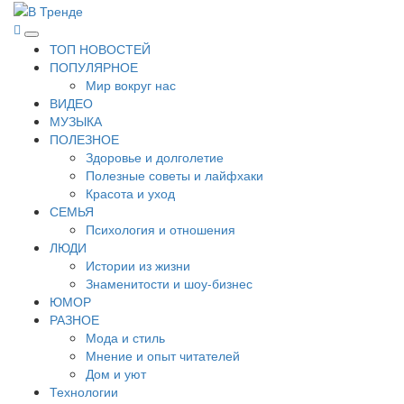
Перейти
к
В Тренде
Самые свежие новости интернета
Основное
содержимому
ТОП НОВОСТЕЙ
меню
ПОПУЛЯРНОЕ
Мир вокруг нас
ВИДЕО
МУЗЫКА
ПОЛЕЗНОЕ
Здоровье и долголетие
Полезные советы и лайфхаки
Красота и уход
СЕМЬЯ
Психология и отношения
ЛЮДИ
Истории из жизни
Знаменитости и шоу-бизнес
ЮМОР
РАЗНОЕ
Мода и стиль
Мнение и опыт читателей
Дом и уют
Технологии